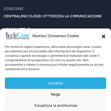
27/02/2023
CENTRALINO CLOUD: OTTIMIZZA LA COMUNICAZIONE
LINK UTILI
Gestisci Consenso Cookie
Per fornire le migliori esperienze, utilizziamo tecnologie come i cookie
AZIENDA
CONTATTACI
per memorizzare e/o accedere alle informazioni del dispositivo. Il
consenso a queste tecnologie ci permetterà di elaborare dati come il
PROGETTI
HOME
comportamento di navigazione o ID unici su questo sito. Non
acconsentire o ritirare il consenso può influire negativamente su alcune
FAQ’S
PRIVACY POLICY
caratteristiche e funzioni.
DIVISIONE ENERGIA
DIVISIONE SECURITY
Accetta
COOKIE POLICY (UE)
Nega
Visualizza le preferenze
Copyright © 2021
Energo
. All Rights Reserved.